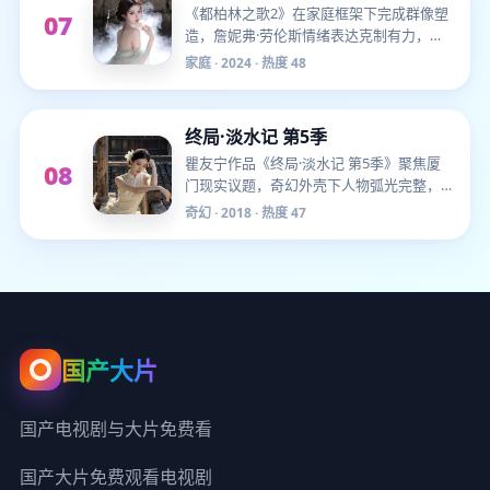
《都柏林之歌2》在家庭框架下完成群像塑
07
造，詹妮弗·劳伦斯情绪表达克制有力，
2024年2月21日讨
家庭
·
2024
· 热度
48
终局·淡水记 第5季
瞿友宁作品《终局·淡水记 第5季》聚焦厦
08
门现实议题，奇幻外壳下人物弧光完整，
谢霆锋表演广受好评，
奇幻
·
2018
· 热度
47
国产大片
国产电视剧与大片免费看
国产大片免费观看电视剧