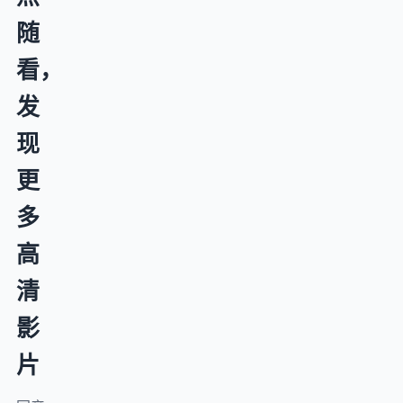
随
看，
发
现
更
多
高
清
影
片