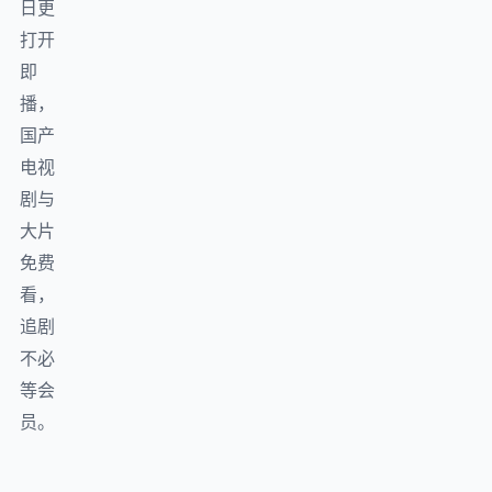
日更
打开
即
播，
国产
电视
剧与
大片
免费
看，
追剧
不必
等会
员。