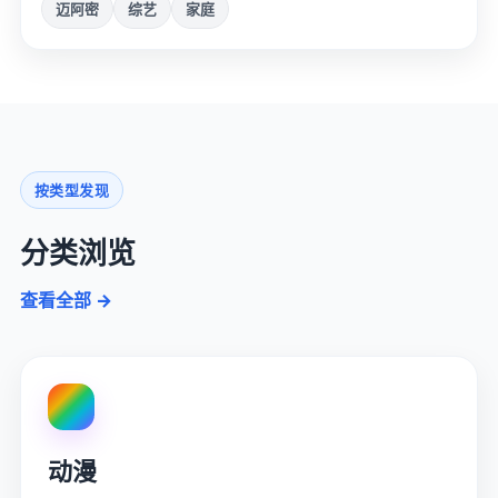
迈阿密
综艺
家庭
按类型发现
分类浏览
查看全部 →
动漫