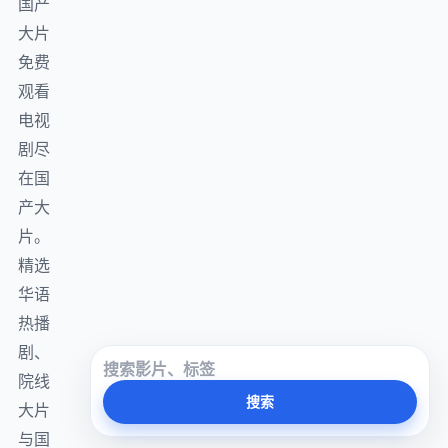
国产
大片
免费
观看
电视
剧尽
在国
产大
片。
精选
华语
热播
剧、
搜索影片
院线
搜索
大片
与国