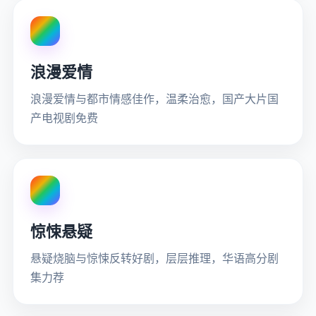
浪漫爱情
浪漫爱情与都市情感佳作，温柔治愈，国产大片国
产电视剧免费
惊悚悬疑
悬疑烧脑与惊悚反转好剧，层层推理，华语高分剧
集力荐